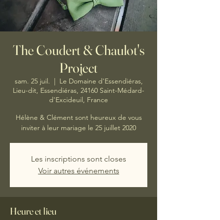
The Coudert & Chaulot's
Project
sam. 25 juil.
  |  
Le Domaine d'Essendiéras,
Lieu-dit, Essendiéras, 24160 Saint-Médard-
d'Excideuil, France
Hélène & Clément sont heureux de vous
inviter à leur mariage le 25 juillet 2020
Les inscriptions sont closes
Voir autres événements
Heure et lieu