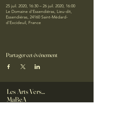
25 juil. 2020, 16:30 – 26 juil. 2020, 16:00
Le Domaine d'Essendiéras, Lieu-dit,
Essendiéras, 24160 Saint-Médard-
d'Excideuil, France
Partager cet événement
Les Arts Vers...
MaBeA
Maison du Bien-être et des
Arts