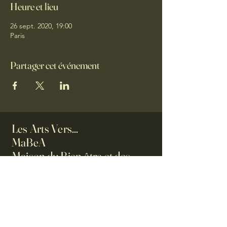
Heure et lieu
26 sept. 2020, 19:00
Paris
Partager cet événement
Les Arts Vers...
MaBeA
Maison du Bien-être et des
Arts
0623061986
ilesartsvers@orange.fr