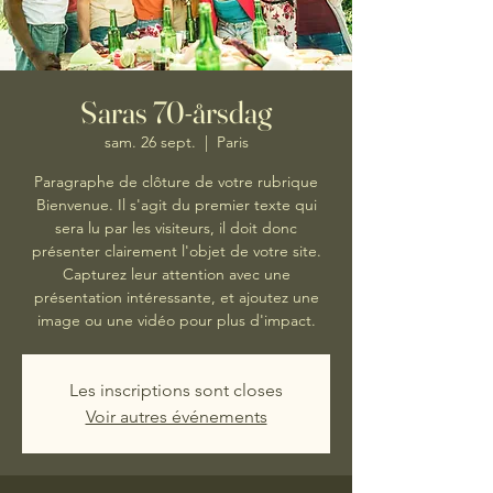
Saras 70-årsdag
sam. 26 sept.
  |  
Paris
Paragraphe de clôture de votre rubrique
Bienvenue. Il s'agit du premier texte qui
sera lu par les visiteurs, il doit donc
présenter clairement l'objet de votre site.
Capturez leur attention avec une
présentation intéressante, et ajoutez une
image ou une vidéo pour plus d'impact.
Les inscriptions sont closes
Voir autres événements