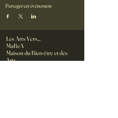
Partager cet événement
Les Arts Vers...
MaBeA
Maison du Bien-être et des
Arts
0623061986
ilesartsvers@orange.fr
192 chemin des pres peloux
07690 Villevocance