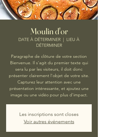
Moulin d'or
DATE À DÉTERMINER
  |  
LIEU À
DÉTERMINER
Paragraphe de clôture de votre section
Bienvenue. Il s'agit du premier texte qui
sera lu par les visiteurs, il doit donc
présenter clairement l'objet de votre site.
Capturez leur attention avec une
présentation intéressante, et ajoutez une
image ou une vidéo pour plus d'impact.
Les inscriptions sont closes
Voir autres événements