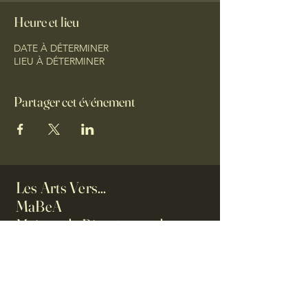
Heure et lieu
DATE À DÉTERMINER
LIEU À DÉTERMINER
Partager cet événement
Les Arts Vers...
MaBeA
Maison du Bien-être et des
Arts
0623061986
ilesartsvers@orange.fr