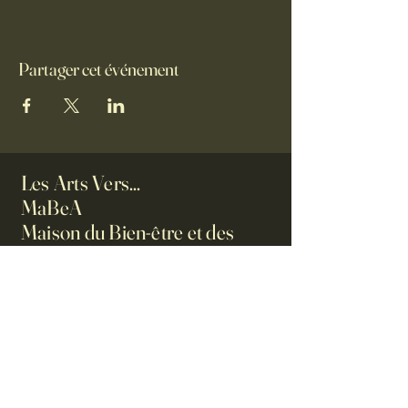
Partager cet événement
Les Arts Vers...
MaBeA
Maison du Bien-être et des
Arts
0623061986
ilesartsvers@orange.fr