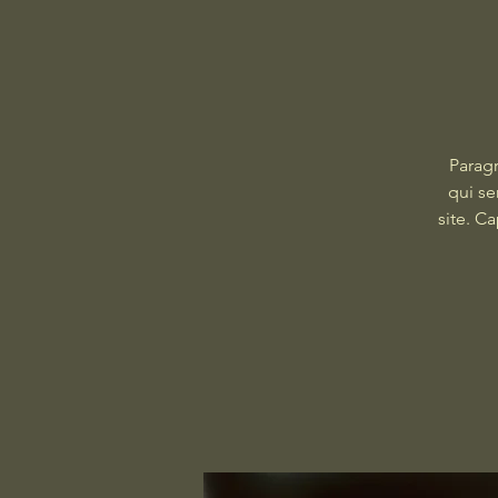
Paragr
qui se
site. C