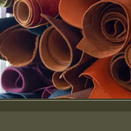
Les Arts Vers...
192 chemin des prés peloux
07690 Villevocance
0623061986