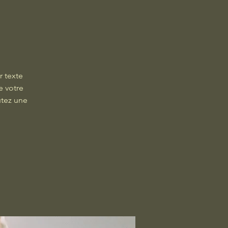
r texte
e votre
utez une