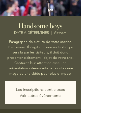
Handsome boys
DATE À DÉTERMINER
  |  
Vietnam
Paragraphe de clôture de votre section
Bienvenue. Il s'agit du premier texte qui
sera lu par les visiteurs, il doit donc
présenter clairement l'objet de votre site.
Capturez leur attention avec une
présentation intéressante, et ajoutez une
image ou une vidéo pour plus d'impact.
Les inscriptions sont closes
Voir autres événements