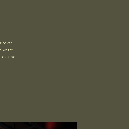
r texte
e votre
utez une