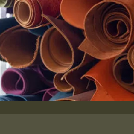
Les Arts Vers...
192 chemin des prés peloux
07690 Villevocance
0623061986