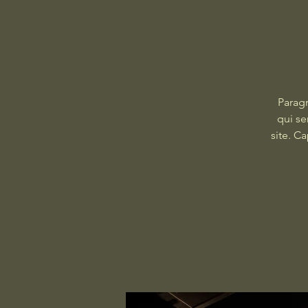
Paragr
qui se
site. C