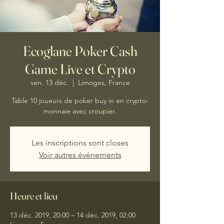
Ecoglane Poker Cash
Game Live et Crypto
ven. 13 déc.
  |  
Limoges, France
Table 10 joueurs de poker buy in en crypto-
monnaie avec croupier.
Les inscriptions sont closes
Voir autres événements
Heure et lieu
13 déc. 2019, 20:00 – 14 déc. 2019, 02:00