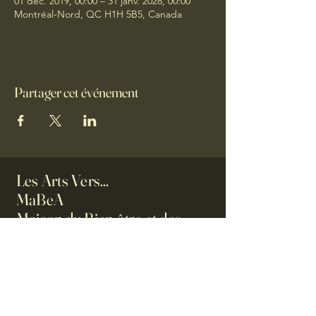
01 déc. 2019, 00:00 – 31 janv. 2028, 00:00
Montréal-Nord, QC H1H 5B5, Canada
Partager cet événement
Les Arts Vers...
MaBeA
Maison du Bien-être et des
Arts
0623061986
ilesartsvers@orange.fr