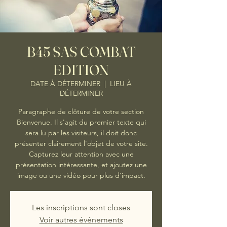
B45 SAS COMBAT
EDITION
DATE À DÉTERMINER
  |  
LIEU À
DÉTERMINER
Paragraphe de clôture de votre section
Bienvenue. Il s'agit du premier texte qui
sera lu par les visiteurs, il doit donc
présenter clairement l'objet de votre site.
Capturez leur attention avec une
présentation intéressante, et ajoutez une
image ou une vidéo pour plus d'impact.
Les inscriptions sont closes
Voir autres événements