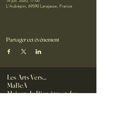
18 juil. 2020, 17:00
L'Aubépin, 69590 Larajasse, France
Partager cet événement
Les Arts Vers...
MaBeA
Maison du Bien-être et des
Arts
0623061986
ilesartsvers@orange.fr